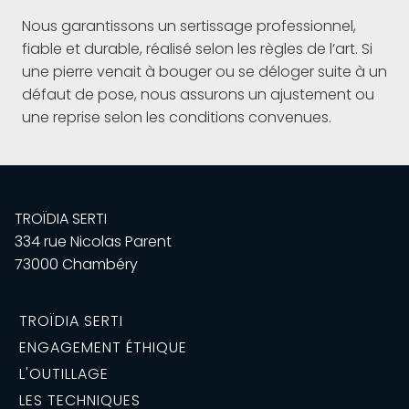
Nous garantissons un sertissage professionnel,
fiable et durable, réalisé selon les règles de l’art. Si
une pierre venait à bouger ou se déloger suite à un
défaut de pose, nous assurons un ajustement ou
une reprise selon les conditions convenues.
TROÏDIA SERTI
334 rue Nicolas Parent
73000
Chambéry
TROÏDIA SERTI
ENGAGEMENT ÉTHIQUE
L'OUTILLAGE
LES TECHNIQUES